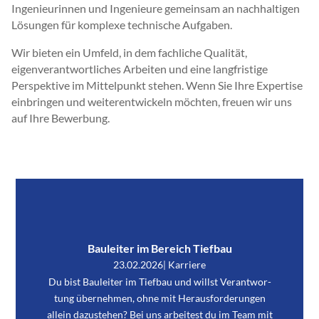
Ingenieurinnen und Ingenieure gemeinsam an nachhaltigen
Lösungen für komplexe technische Aufgaben.
Wir bieten ein Umfeld, in dem fachliche Qualität,
eigenverantwortliches Arbeiten und eine langfristige
Perspektive im Mittelpunkt stehen. Wenn Sie Ihre Expertise
einbringen und weiterentwickeln möchten, freuen wir uns
auf Ihre Bewerbung.
Bauleiter im Bereich Tiefbau
23.02.2026
Karriere
|
Du bist Bau­lei­ter im Tief­bau und willst Ver­ant­wor­
tung über­neh­men, ohne mit Her­aus­for­de­run­gen
allein dazu­ste­hen? Bei uns arbei­test du im Team mit