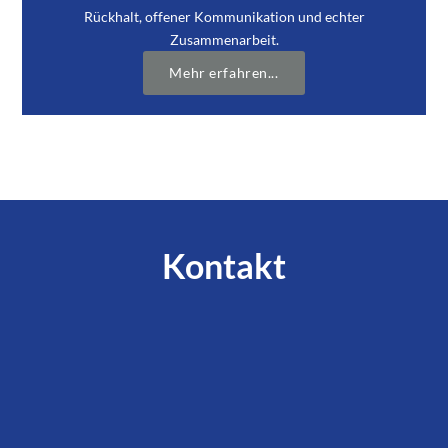
Rück­halt, offe­ner Kom­mu­ni­ka­ti­on und ech­ter
Zusam­men­ar­beit.
Mehr erfahren...
Kontakt